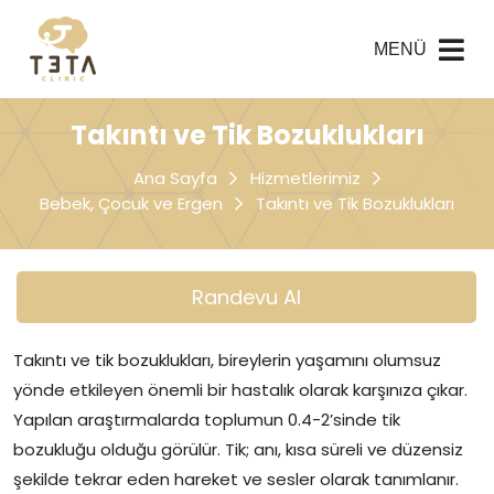
MENÜ
Takıntı ve Tik Bozuklukları
Ana Sayfa
Hizmetlerimiz
Bebek, Çocuk ve Ergen
Takıntı ve Tik Bozuklukları
Randevu Al
Takıntı ve tik bozuklukları, bireylerin yaşamını olumsuz
yönde etkileyen önemli bir hastalık olarak karşınıza çıkar.
Yapılan araştırmalarda toplumun 0.4-2’sinde tik
bozukluğu olduğu görülür. Tik; anı, kısa süreli ve düzensiz
şekilde tekrar eden hareket ve sesler olarak tanımlanır.