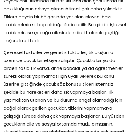
kaynaklanır. Ailesinde tik bozuklukları olan çocuklarda tik
bozukluğunun ortaya çıkma ihtimali çok daha yüksektir.
Tiklere beynin bir bölgesinde yer alan işlevsel bazı
problemlerin sebep olduğu ifade edilir. Bu gibi bir işlevsel
problemin ise çocuğa ailesinden direkt olarak geçtiği
düşünülmektedir.
Çevresel faktörler ve genetik faktörler, tik oluşumu
üzerinde büyük bir etkiye sahiptir. Çocukta bir ya da
birden fazla tik varsa, anne babalar ya da öğretmenler
sürekli olarak yapmaması için uyarı vererek bu konu
üzerine gittiğinde çocuk söz konusu tikleri istemsiz
şekilde bu hareketleri daha sık yapmaya başlar. Tik
yapmaktan utanan ve bu duruma engel olamadığı için
doğal olarak gerilen çocuklar, tiklerini yapmamaya
çalıştığı sürece daha çok yapmaya başlarlar. Bu yüzden
çocukların aile ve sosyal ortamda mutlu olmasının,
tiklerini kontrol altına alabilmeleri konusunda çok önemli