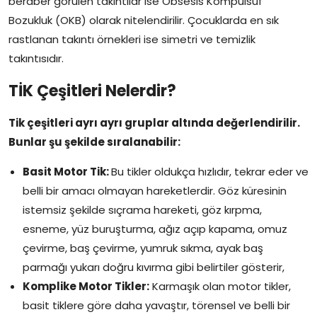
beraber görülen takıntılar ise Obsesis Kompulsuf
Bozukluk (OKB) olarak nitelendirilir. Çocuklarda en sık
rastlanan takıntı örnekleri ise simetri ve temizlik
takıntısıdır.
TİK Çeşitleri Nelerdir?
Tik çeşitleri ayrı ayrı gruplar altında değerlendirilir.
Bunlar şu şekilde sıralanabilir:
Basit Motor Tik:
Bu tikler oldukça hızlıdır, tekrar eder ve
belli bir amacı olmayan hareketlerdir. Göz küresinin
istemsiz şekilde sıçrama hareketi, göz kırpma,
esneme, yüz buruşturma, ağız açıp kapama, omuz
çevirme, baş çevirme, yumruk sıkma, ayak baş
parmağı yukarı doğru kıvırma gibi belirtiler gösterir,
Komplike Motor Tikler:
Karmaşık olan motor tikler,
basit tiklere göre daha yavaştır, törensel ve belli bir