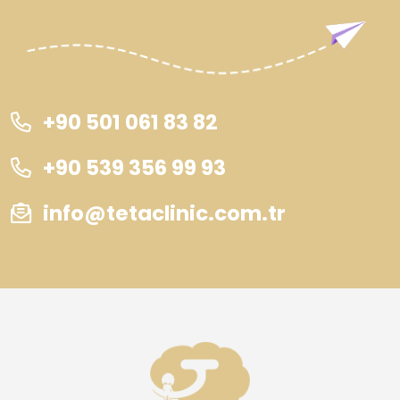
+90 501 061 83 82
+90 539 356 99 93
info@tetaclinic.com.tr